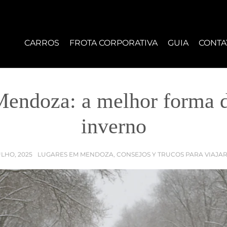
CARROS
FROTA CORPORATIVA
GUIA
CONTA
endoza: a melhor forma d
inverno
ULHO, 2025
LUGARES EM MENDOZA
CONSEJOS Y TRUCOS PARA VIAJA
,