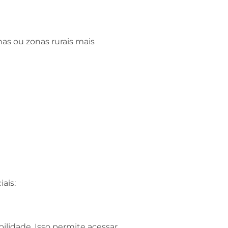
as ou zonas rurais mais
ais:
ilidade. Isso permite acessar