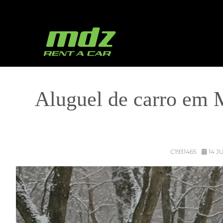
Aluguel de carro em M
C1931465
14 J