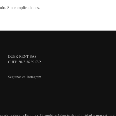
ado. Sin complicaciones.
DUEK RENT SAS
CUIT: 30-71823917-2
Seguinos en Instagram
Blissmkt – Agencia de publicidad y marketing di
 creado y desarrollado por